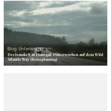
Blog
,
Unterwegs
Zweisamkeit in Donegal: Flitterwochen auf dem Wild
Atlantic Way (Reiseplanung)