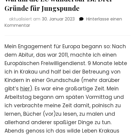
Gründe für Jungspunde
aktualisiert am
30. Januar 2023
Hinterlasse einen
zu
Kommentar
Warum
die
EU
Mein Engagement für Europa begann so: Nach
wunderbar
dem Abitur, das war 2011, machte ich einen
ist:
Europäischen Freiwilligendienst. 9 Monate lebte
Drei
Gründe
ich in Krakau und half bei der Betreuung von
für
Kindern in einer Grundschule (mehr darüber
Jungspunde
gibt’s
hier
). Es war eine großartige Zeit. Mein
Arbeitstag begann am späten Vormittag und
ich verbrachte meine Zeit damit, polnisch zu
lernen, Bücher (vor)zu lesen, zu malen und
allerhand anderer spaßiger Dinge zu tun.
Abends genoss ich das wilde Leben Krakaus