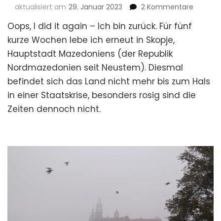
zu
aktualisiert am
29. Januar 2023
2 Kommentare
Zurück
Oops, I did it again – Ich bin zurück. Für fünf
in
Skopje
kurze Wochen lebe ich erneut in Skopje,
oder
Hauptstadt Mazedoniens (der Republik
das
Nordmazedonien seit Neustem). Diesmal
anhalte
Erstaun
befindet sich das Land nicht mehr bis zum Hals
darüber
in einer Staatskrise, besonders rosig sind die
dass
Zeiten dennoch nicht.
es
mich
gen
Osten
zieht