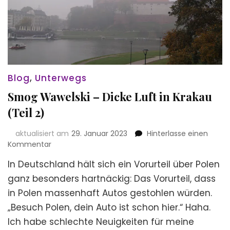
Blog
,
Unterwegs
Smog Wawelski – Dicke Luft in Krakau
(Teil 2)
aktualisiert am
29. Januar 2023
Hinterlasse einen
zu
Kommentar
Smog
In Deutschland hält sich ein Vorurteil über Polen
Wawelski
–
ganz besonders hartnäckig: Das Vorurteil, dass
Dicke
in Polen massenhaft Autos gestohlen würden.
Luft
„Besuch Polen, dein Auto ist schon hier.“ Haha.
in
Krakau
Ich habe schlechte Neuigkeiten für meine