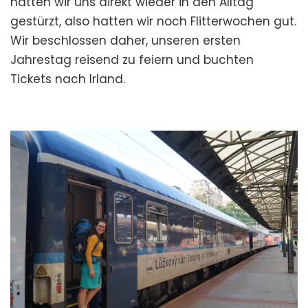
hatten wir uns direkt wieder in den Alltag
Flitterwochen
gestürzt, also hatten wir noch Flitterwochen gut.
auf
Wir beschlossen daher, unseren ersten
dem
Wild
Jahrestag reisend zu feiern und buchten
Atlantic
Tickets nach Irland.
Way
(Reiseplanung)