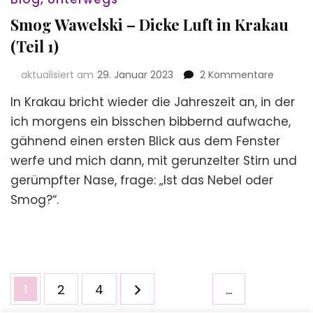
Smog Wawelski – Dicke Luft in Krakau
(Teil 1)
zu
aktualisiert am
29. Januar 2023
2 Kommentare
Smog
In Krakau bricht wieder die Jahreszeit an, in der
Wawelsk
–
ich morgens ein bisschen bibbernd aufwache,
Dicke
gähnend einen ersten Blick aus dem Fenster
Luft
werfe und mich dann, mit gerunzelter Stirn und
in
Krakau
gerümpfter Nase, frage: „Ist das Nebel oder
(Teil
Smog?“.
1)
Seitennummerierung
Seite
Seite
Seite
1
2
4
…
der