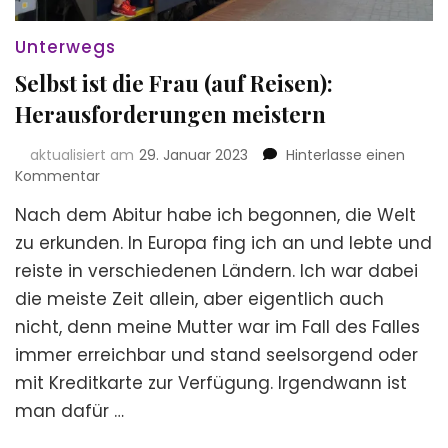
Unterwegs
Selbst ist die Frau (auf Reisen):
Herausforderungen meistern
aktualisiert am
29. Januar 2023
Hinterlasse einen
zu
Kommentar
Selbst
Nach dem Abitur habe ich begonnen, die Welt
ist
die
zu erkunden. In Europa fing ich an und lebte und
Frau
reiste in verschiedenen Ländern. Ich war dabei
(auf
die meiste Zeit allein, aber eigentlich auch
Reisen):
Herausforderungen
nicht, denn meine Mutter war im Fall des Falles
meistern
immer erreichbar und stand seelsorgend oder
mit Kreditkarte zur Verfügung. Irgendwann ist
man dafür …