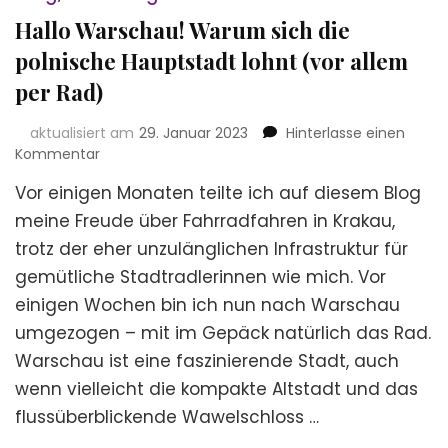
Hallo Warschau! Warum sich die
polnische Hauptstadt lohnt (vor allem
per Rad)
aktualisiert am
29. Januar 2023
Hinterlasse einen
zu
Kommentar
Hallo
Vor einigen Monaten teilte ich auf diesem Blog
Warschau!
Warum
meine Freude über Fahrradfahren in Krakau,
sich
trotz der eher unzulänglichen Infrastruktur für
die
gemütliche Stadtradlerinnen wie mich. Vor
polnische
Hauptstadt
einigen Wochen bin ich nun nach Warschau
lohnt
umgezogen – mit im Gepäck natürlich das Rad.
(vor
Warschau ist eine faszinierende Stadt, auch
allem
per
wenn vielleicht die kompakte Altstadt und das
Rad)
flussüberblickende Wawelschloss …