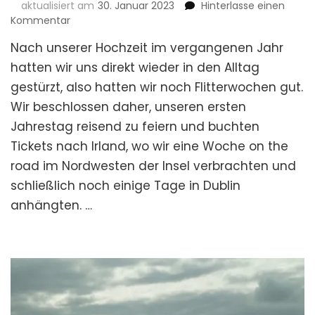
aktualisiert am
30. Januar 2023
Hinterlasse einen
zu
Kommentar
Zweisamkeit
Nach unserer Hochzeit im vergangenen Jahr
in
Donegal:
hatten wir uns direkt wieder in den Alltag
Flitterwochen
gestürzt, also hatten wir noch Flitterwochen gut.
auf
Wir beschlossen daher, unseren ersten
dem
Wild
Jahrestag reisend zu feiern und buchten
Atlantic
Tickets nach Irland, wo wir eine Woche on the
Way
road im Nordwesten der Insel verbrachten und
(Die
Reise)
schließlich noch einige Tage in Dublin
anhängten. …