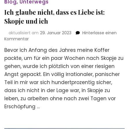
Blog
,
Unterwegs
Ich glaube nicht, dass es Liebe ist:
Skopje und ich
aktualisiert am
29. Januar 2023
Hinterlasse einen
zu
Kommentar
Ich
Bevor ich Anfang des Jahres meine Koffer
glaube
nicht,
packte, um für ein paar Wochen nach Skopje zu
dass
gehen, wurde ich plötzlich von einer riesigen
es
Angst gepackt. Ein völlig irrationaler, panischer
Liebe
ist:
Teil in mir war sich hundertprozentig sicher,
Skopje
dass ich nicht in der Lage war, in Skopje zu
und
leben, zu arbeiten ohne nach zwei Tagen vor
ich
Erschöpfung …